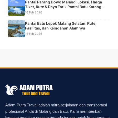
Pantai Parang Dowo Malang: Lokasi, Harga
Tiket, Rute & Daya Tarik Pantai Batu Karang
Unik
16 Feb 2026
Pantai Batu Lepek Malang Selatan: Rute,
Fasilitas, dan Keindahan Alamnya
16 Feb 2026
Adam Putra Travel adalah mitra perjalanan dan transportasi
profesional Anda di Malang dan Batu. Kami memberikan
layanan premium dengan armada terbaik untuk kenyamanan