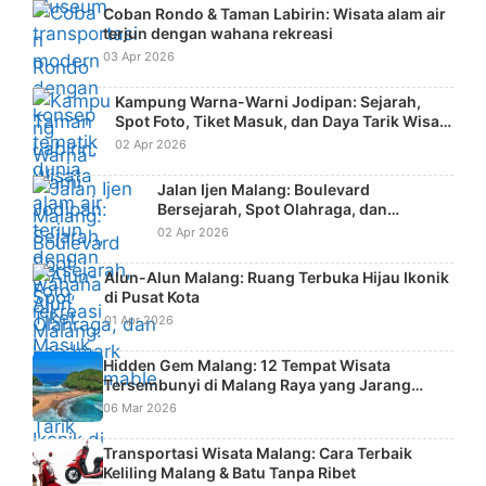
Coban Rondo & Taman Labirin: Wisata alam air
terjun dengan wahana rekreasi
03 Apr 2026
Kampung Warna-Warni Jodipan: Sejarah,
Spot Foto, Tiket Masuk, dan Daya Tarik Wisata
Kreatif
02 Apr 2026
Jalan Ijen Malang: Boulevard
Bersejarah, Spot Olahraga, dan
Landmark Instagramable Kota
02 Apr 2026
Alun-Alun Malang: Ruang Terbuka Hijau Ikonik
di Pusat Kota
01 Apr 2026
Hidden Gem Malang: 12 Tempat Wisata
Tersembunyi di Malang Raya yang Jarang
Diketahui Wisatawan
06 Mar 2026
Transportasi Wisata Malang: Cara Terbaik
Keliling Malang & Batu Tanpa Ribet