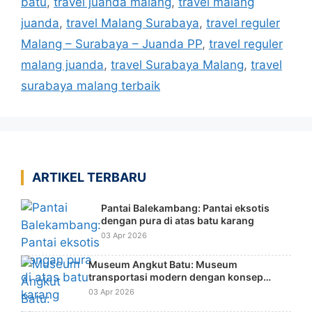
batu
,
travel juanda malang
,
travel malang
juanda
,
travel Malang Surabaya
,
travel reguler
Malang – Surabaya – Juanda PP
,
travel reguler
malang juanda
,
travel Surabaya Malang
,
travel
surabaya malang terbaik
ARTIKEL TERBARU
Pantai Balekambang: Pantai eksotis
dengan pura di atas batu karang
03 Apr 2026
Museum Angkut Batu: Museum
transportasi modern dengan konsep
tematik dunia
03 Apr 2026