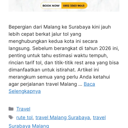
Bepergian dari Malang ke Surabaya kini jauh
lebih cepat berkat jalur tol yang
menghubungkan kedua kota ini secara
langsung. Sebelum berangkat di tahun 2026 ini,
penting untuk tahu estimasi waktu tempuh,
rincian tarif tol, dan titik-titik rest area yang bisa
dimanfaatkan untuk istirahat. Artikel ini
merangkum semua yang perlu Anda ketahui
agar perjalanan travel Malang …
Baca
Selengkapnya
Kategori
Travel
Tag
rute tol
,
travel Malang Surabaya
,
travel
Surabaya Malang