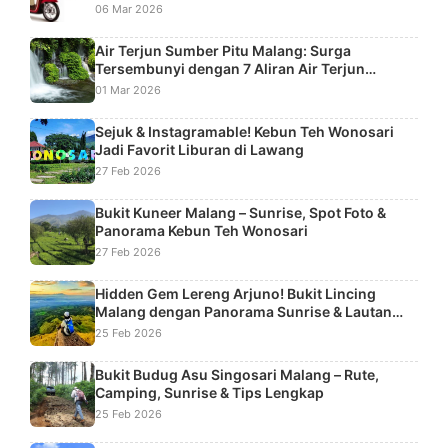
06 Mar 2026
Air Terjun Sumber Pitu Malang: Surga
Tersembunyi dengan 7 Aliran Air Terjun
Bertingkat
01 Mar 2026
Sejuk & Instagramable! Kebun Teh Wonosari
Jadi Favorit Liburan di Lawang
27 Feb 2026
Bukit Kuneer Malang – Sunrise, Spot Foto &
Panorama Kebun Teh Wonosari
27 Feb 2026
Hidden Gem Lereng Arjuno! Bukit Lincing
Malang dengan Panorama Sunrise & Lautan
Kabut
25 Feb 2026
Bukit Budug Asu Singosari Malang – Rute,
Camping, Sunrise & Tips Lengkap
25 Feb 2026