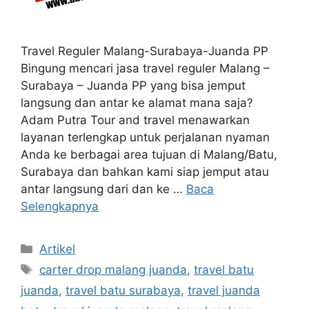
Travel Reguler Malang-Surabaya-Juanda PP
Bingung mencari jasa travel reguler Malang –
Surabaya – Juanda PP yang bisa jemput
langsung dan antar ke alamat mana saja?
Adam Putra Tour and travel menawarkan
layanan terlengkap untuk perjalanan nyaman
Anda ke berbagai area tujuan di Malang/Batu,
Surabaya dan bahkan kami siap jemput atau
antar langsung dari dan ke …
Baca
Selengkapnya
Kategori
Artikel
Tag
carter drop malang juanda
,
travel batu
juanda
,
travel batu surabaya
,
travel juanda