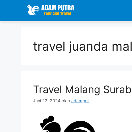
Langsung
ke
isi
travel juanda ma
Travel Malang Sura
Juni 22, 2024
oleh
adamput