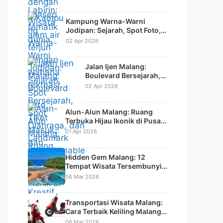
Kampung Warna-Warni
Jodipan: Sejarah, Spot Foto,
Tiket Masuk, dan Daya Tarik
02 Apr 2026
Wisata Kreatif
Jalan Ijen Malang:
Boulevard Bersejarah,
Spot Olahraga, dan
02 Apr 2026
Landmark
Instagramable Kota
Alun-Alun Malang: Ruang
Terbuka Hijau Ikonik di Pusat
Kota
01 Apr 2026
Hidden Gem Malang: 12
Tempat Wisata Tersembunyi
di Malang Raya yang Jarang
06 Mar 2026
Diketahui Wisatawan
Transportasi Wisata Malang:
Cara Terbaik Keliling Malang &
Batu Tanpa Ribet
06 Mar 2026