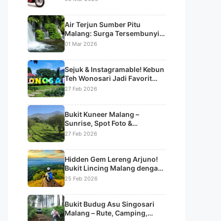
Air Terjun Sumber Pitu
Malang: Surga Tersembunyi
dengan 7 Aliran Air Terjun
01 Mar 2026
Bertingkat
Sejuk & Instagramable! Kebun
Teh Wonosari Jadi Favorit
Liburan di Lawang
27 Feb 2026
Bukit Kuneer Malang –
Sunrise, Spot Foto &
Panorama Kebun Teh
27 Feb 2026
Wonosari
Hidden Gem Lereng Arjuno!
Bukit Lincing Malang dengan
Panorama Sunrise & Lautan
25 Feb 2026
Kabut
Bukit Budug Asu Singosari
Malang – Rute, Camping,