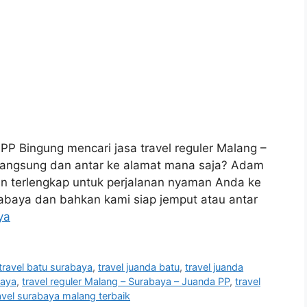
P Bingung mencari jasa travel reguler Malang –
langsung dan antar ke alamat mana saja? Adam
an terlengkap untuk perjalanan nyaman Anda ke
rabaya dan bahkan kami siap jemput atau antar
ya
travel batu surabaya
,
travel juanda batu
,
travel juanda
baya
,
travel reguler Malang – Surabaya – Juanda PP
,
travel
avel surabaya malang terbaik