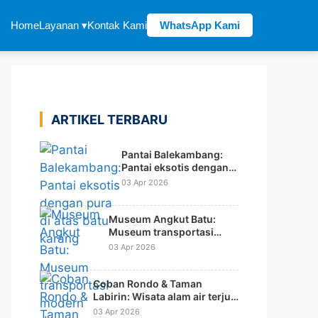
Home
Layanan ▾
Kontak Kami
WhatsApp Kami
ARTIKEL TERBARU
Pantai Balekambang:
Pantai eksotis dengan
pura di atas batu karang
03 Apr 2026
Museum Angkut Batu:
Museum transportasi
modern dengan konsep
03 Apr 2026
tematik dunia
Coban Rondo & Taman
Labirin: Wisata alam air terjun
dengan wahana rekreasi
03 Apr 2026