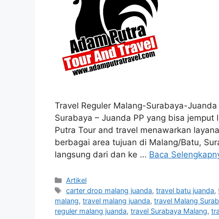
Travel Reguler Malang-Surabaya-Juanda P
Surabaya – Juanda PP yang bisa jemput 
Putra Tour and travel menawarkan layan
berbagai area tujuan di Malang/Batu, Su
langsung dari dan ke …
Baca Selengkapn
Kategori
Artikel
Tag
carter drop malang juanda
,
travel batu juanda
,
malang
,
travel malang juanda
,
travel Malang Sura
reguler malang juanda
,
travel Surabaya Malang
,
tr