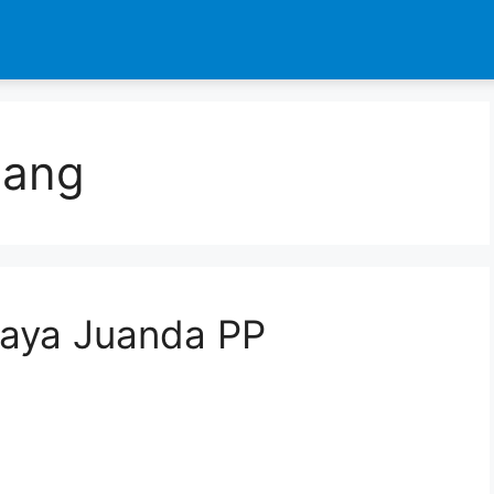
lang
baya Juanda PP