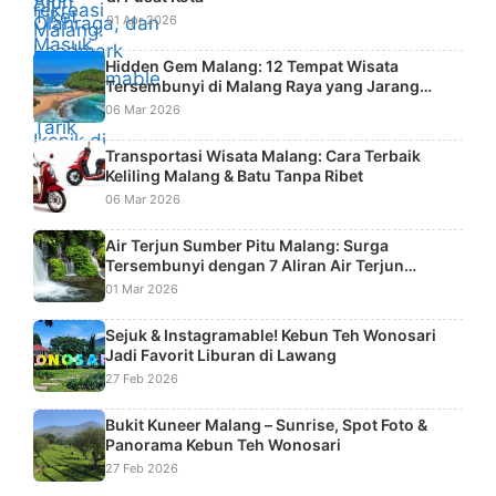
01 Apr 2026
Hidden Gem Malang: 12 Tempat Wisata
Tersembunyi di Malang Raya yang Jarang
Diketahui Wisatawan
06 Mar 2026
Transportasi Wisata Malang: Cara Terbaik
Keliling Malang & Batu Tanpa Ribet
06 Mar 2026
Air Terjun Sumber Pitu Malang: Surga
Tersembunyi dengan 7 Aliran Air Terjun
Bertingkat
01 Mar 2026
Sejuk & Instagramable! Kebun Teh Wonosari
Jadi Favorit Liburan di Lawang
27 Feb 2026
Bukit Kuneer Malang – Sunrise, Spot Foto &
Panorama Kebun Teh Wonosari
27 Feb 2026