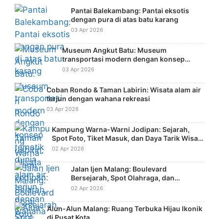
Pantai Balekambang: Pantai eksotis
dengan pura di atas batu karang
03 Apr 2026
Museum Angkut Batu: Museum
transportasi modern dengan konsep
tematik dunia
03 Apr 2026
Coban Rondo & Taman Labirin: Wisata alam air
terjun dengan wahana rekreasi
03 Apr 2026
Kampung Warna-Warni Jodipan: Sejarah,
Spot Foto, Tiket Masuk, dan Daya Tarik Wisata
Kreatif
02 Apr 2026
Jalan Ijen Malang: Boulevard
Bersejarah, Spot Olahraga, dan
Landmark Instagramable Kota
02 Apr 2026
Alun-Alun Malang: Ruang Terbuka Hijau Ikonik
di Pusat Kota