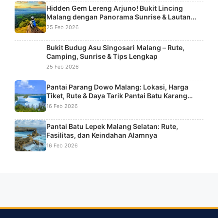
Hidden Gem Lereng Arjuno! Bukit Lincing
Malang dengan Panorama Sunrise & Lautan
Kabut
25 Feb 2026
Bukit Budug Asu Singosari Malang – Rute,
Camping, Sunrise & Tips Lengkap
25 Feb 2026
Pantai Parang Dowo Malang: Lokasi, Harga
Tiket, Rute & Daya Tarik Pantai Batu Karang
Unik
16 Feb 2026
Pantai Batu Lepek Malang Selatan: Rute,
Fasilitas, dan Keindahan Alamnya
16 Feb 2026