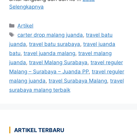
Selengkapnya
Kategori
Artikel
Tag
carter drop malang juanda
,
travel batu
juanda
,
travel batu surabaya
,
travel juanda
batu
,
travel juanda malang
,
travel malang
juanda
,
travel Malang Surabaya
,
travel reguler
Malang – Surabaya – Juanda PP
,
travel reguler
malang juanda
,
travel Surabaya Malang
,
travel
surabaya malang terbaik
ARTIKEL TERBARU