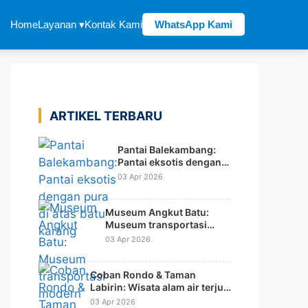
Home
Layanan ▾
Kontak Kami
WhatsApp Kami
ARTIKEL TERBARU
Pantai Balekambang:
Pantai eksotis dengan
pura di atas batu karang
03 Apr 2026
Museum Angkut Batu:
Museum transportasi
modern dengan konsep
03 Apr 2026
tematik dunia
Coban Rondo & Taman
Labirin: Wisata alam air terjun
dengan wahana rekreasi
03 Apr 2026