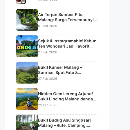
Air Terjun Sumber Pitu
Malang: Surga Tersembunyi
dengan 7 Aliran Air Terjun
01 Mar 2026
Bertingkat
Sejuk & Instagramable! Kebun
Teh Wonosari Jadi Favorit
Liburan di Lawang
27 Feb 2026
Bukit Kuneer Malang –
Sunrise, Spot Foto &
Panorama Kebun Teh
27 Feb 2026
Wonosari
Hidden Gem Lereng Arjuno!
Bukit Lincing Malang dengan
Panorama Sunrise & Lautan
25 Feb 2026
Kabut
Bukit Budug Asu Singosari
Malang – Rute, Camping,