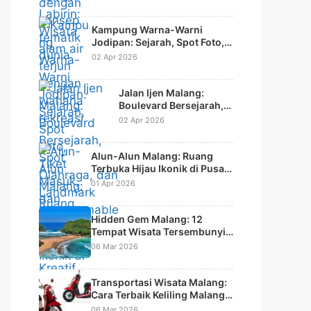
Kampung Warna-Warni
Jodipan: Sejarah, Spot Foto,
Tiket Masuk, dan Daya Tarik
02 Apr 2026
Wisata Kreatif
Jalan Ijen Malang:
Boulevard Bersejarah,
Spot Olahraga, dan
02 Apr 2026
Landmark
Instagramable Kota
Alun-Alun Malang: Ruang
Terbuka Hijau Ikonik di Pusat
Kota
01 Apr 2026
Hidden Gem Malang: 12
Tempat Wisata Tersembunyi
di Malang Raya yang Jarang
06 Mar 2026
Diketahui Wisatawan
Transportasi Wisata Malang:
Cara Terbaik Keliling Malang &
Batu Tanpa Ribet
06 Mar 2026