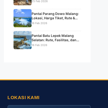
Sunrise & Tips Lengkap
25 Feb 2026
Pantai Parang Dowo Malang:
Lokasi, Harga Tiket, Rute &
Daya Tarik Pantai Batu Karang
16 Feb 2026
Unik
Pantai Batu Lepek Malang
Selatan: Rute, Fasilitas, dan
Keindahan Alamnya
16 Feb 2026
LOKASI KAMI