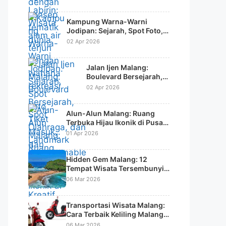
Kampung Warna-Warni
Jodipan: Sejarah, Spot Foto,
Tiket Masuk, dan Daya Tarik
02 Apr 2026
Wisata Kreatif
Jalan Ijen Malang:
Boulevard Bersejarah,
Spot Olahraga, dan
02 Apr 2026
Landmark
Instagramable Kota
Alun-Alun Malang: Ruang
Terbuka Hijau Ikonik di Pusat
Kota
01 Apr 2026
Hidden Gem Malang: 12
Tempat Wisata Tersembunyi
di Malang Raya yang Jarang
06 Mar 2026
Diketahui Wisatawan
Transportasi Wisata Malang:
Cara Terbaik Keliling Malang &
Batu Tanpa Ribet
06 Mar 2026