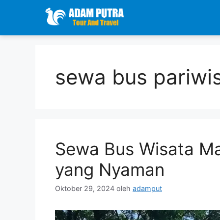
Langsung
ke
isi
sewa bus pariwi
Sewa Bus Wisata M
yang Nyaman
Oktober 29, 2024
oleh
adamput