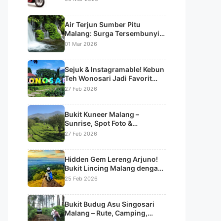
Air Terjun Sumber Pitu
Malang: Surga Tersembunyi
dengan 7 Aliran Air Terjun
01 Mar 2026
Bertingkat
Sejuk & Instagramable! Kebun
Teh Wonosari Jadi Favorit
Liburan di Lawang
27 Feb 2026
Bukit Kuneer Malang –
Sunrise, Spot Foto &
Panorama Kebun Teh
27 Feb 2026
Wonosari
Hidden Gem Lereng Arjuno!
Bukit Lincing Malang dengan
Panorama Sunrise & Lautan
25 Feb 2026
Kabut
Bukit Budug Asu Singosari
Malang – Rute, Camping,