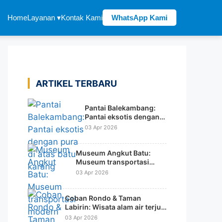
Home
Layanan ▾
Kontak Kami
WhatsApp Kami
ARTIKEL TERBARU
Pantai Balekambang:
Pantai eksotis dengan
pura di atas batu karang
03 Apr 2026
Museum Angkut Batu:
Museum transportasi
modern dengan konsep
03 Apr 2026
tematik dunia
Coban Rondo & Taman
Labirin: Wisata alam air terjun
dengan wahana rekreasi
03 Apr 2026