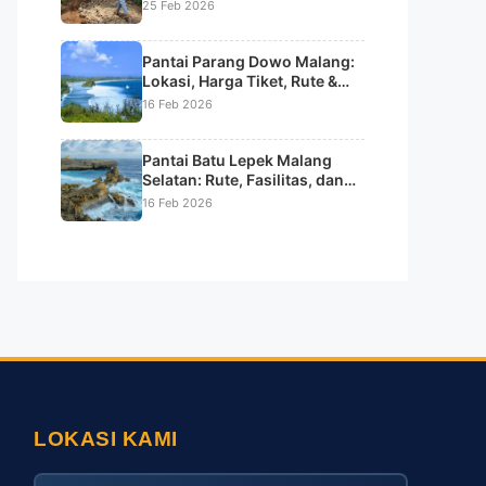
Sunrise & Tips Lengkap
25 Feb 2026
Pantai Parang Dowo Malang:
Lokasi, Harga Tiket, Rute &
Daya Tarik Pantai Batu Karang
16 Feb 2026
Unik
Pantai Batu Lepek Malang
Selatan: Rute, Fasilitas, dan
Keindahan Alamnya
16 Feb 2026
LOKASI KAMI