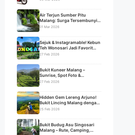
Air Terjun Sumber Pitu
Malang: Surga Tersembunyi
dengan 7 Aliran Air Terjun
01 Mar 2026
Bertingkat
Sejuk & Instagramable! Kebun
Teh Wonosari Jadi Favorit
Liburan di Lawang
27 Feb 2026
Bukit Kuneer Malang –
Sunrise, Spot Foto &
Panorama Kebun Teh
27 Feb 2026
Wonosari
Hidden Gem Lereng Arjuno!
Bukit Lincing Malang dengan
Panorama Sunrise & Lautan
25 Feb 2026
Kabut
Bukit Budug Asu Singosari
Malang – Rute, Camping,