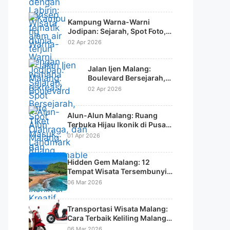
Kampung Warna-Warni
Jodipan: Sejarah, Spot Foto,
Tiket Masuk, dan Daya Tarik
02 Apr 2026
Wisata Kreatif
Jalan Ijen Malang:
Boulevard Bersejarah,
Spot Olahraga, dan
02 Apr 2026
Landmark
Instagramable Kota
Alun-Alun Malang: Ruang
Terbuka Hijau Ikonik di Pusat
Kota
01 Apr 2026
Hidden Gem Malang: 12
Tempat Wisata Tersembunyi
di Malang Raya yang Jarang
06 Mar 2026
Diketahui Wisatawan
Transportasi Wisata Malang:
Cara Terbaik Keliling Malang &
Batu Tanpa Ribet
06 Mar 2026