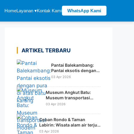
Home
Layanan ▾
Kontak Kami
WhatsApp Kami
ARTIKEL TERBARU
Pantai Balekambang:
Pantai eksotis dengan
pura di atas batu karang
03 Apr 2026
Museum Angkut Batu:
Museum transportasi
modern dengan konsep
03 Apr 2026
tematik dunia
Coban Rondo & Taman
Labirin: Wisata alam air terjun
dengan wahana rekreasi
03 Apr 2026