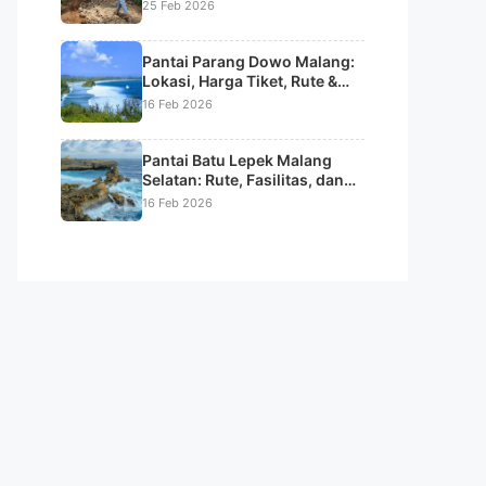
Sunrise & Tips Lengkap
25 Feb 2026
Pantai Parang Dowo Malang:
Lokasi, Harga Tiket, Rute &
Daya Tarik Pantai Batu Karang
16 Feb 2026
Unik
Pantai Batu Lepek Malang
Selatan: Rute, Fasilitas, dan
Keindahan Alamnya
16 Feb 2026