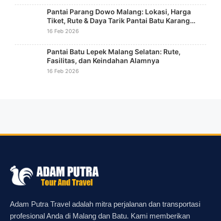
Pantai Parang Dowo Malang: Lokasi, Harga
Tiket, Rute & Daya Tarik Pantai Batu Karang
Unik
16 Feb 2026
Pantai Batu Lepek Malang Selatan: Rute,
Fasilitas, dan Keindahan Alamnya
16 Feb 2026
Adam Putra Travel adalah mitra perjalanan dan transportasi
profesional Anda di Malang dan Batu. Kami memberikan