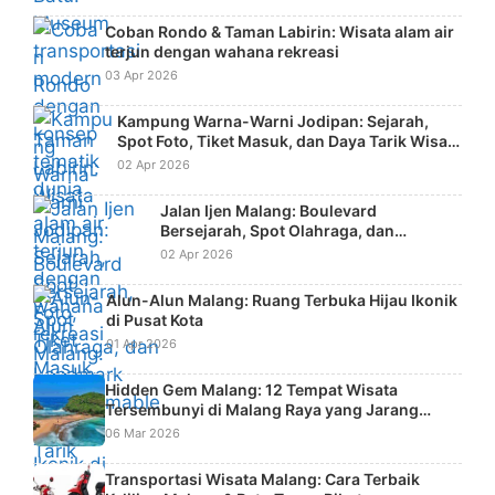
Coban Rondo & Taman Labirin: Wisata alam air
terjun dengan wahana rekreasi
03 Apr 2026
Kampung Warna-Warni Jodipan: Sejarah,
Spot Foto, Tiket Masuk, dan Daya Tarik Wisata
Kreatif
02 Apr 2026
Jalan Ijen Malang: Boulevard
Bersejarah, Spot Olahraga, dan
Landmark Instagramable Kota
02 Apr 2026
Alun-Alun Malang: Ruang Terbuka Hijau Ikonik
di Pusat Kota
01 Apr 2026
Hidden Gem Malang: 12 Tempat Wisata
Tersembunyi di Malang Raya yang Jarang
Diketahui Wisatawan
06 Mar 2026
Transportasi Wisata Malang: Cara Terbaik