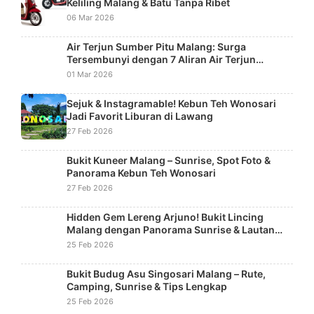
Keliling Malang & Batu Tanpa Ribet
06 Mar 2026
Air Terjun Sumber Pitu Malang: Surga
Tersembunyi dengan 7 Aliran Air Terjun
Bertingkat
01 Mar 2026
Sejuk & Instagramable! Kebun Teh Wonosari
Jadi Favorit Liburan di Lawang
27 Feb 2026
Bukit Kuneer Malang – Sunrise, Spot Foto &
Panorama Kebun Teh Wonosari
27 Feb 2026
Hidden Gem Lereng Arjuno! Bukit Lincing
Malang dengan Panorama Sunrise & Lautan
Kabut
25 Feb 2026
Bukit Budug Asu Singosari Malang – Rute,
Camping, Sunrise & Tips Lengkap
25 Feb 2026