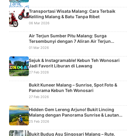
Transportasi Wisata Malang: Cara Terbaik
Keliling Malang & Batu Tanpa Ribet
06 Mar 2026
Air Terjun Sumber Pitu Malang: Surga
Tersembunyi dengan 7 Aliran Air Terjun
Bertingkat
01 Mar 2026
Sejuk & Instagramable! Kebun Teh Wonosari
Jadi Favorit Liburan di Lawang
27 Feb 2026
Bukit Kuneer Malang – Sunrise, Spot Foto &
Panorama Kebun Teh Wonosari
27 Feb 2026
Hidden Gem Lereng Arjuno! Bukit Lincing
Malang dengan Panorama Sunrise & Lautan
Kabut
25 Feb 2026
Bukit Budug Asu Singosari Malang – Rute,