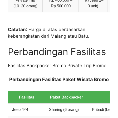
Private Trip
Rp 400.000 –
Ya (Jeep 2–
(10–20 orang)
Rp 500.000
3 unit)
Catatan
: Harga di atas berdasarkan
keberangkatan dari Malang atau Batu.
Perbandingan Fasilitas
Fasilitas Backpacker Bromo Private Trip Bromo:
Perbandingan Fasilitas Paket Wisata Bromo
Fasilitas
Paket Backpacker
Pake
Jeep 4×4
Sharing (6 orang)
Pribadi (bebas 