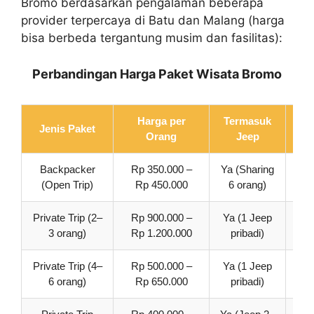
Bromo berdasarkan pengalaman beberapa
provider terpercaya di Batu dan Malang (harga
bisa berbeda tergantung musim dan fasilitas):
Perbandingan Harga Paket Wisata Bromo
Harga per
Termasuk
Te
Jenis Paket
Orang
Jeep
M
Backpacker
Rp 350.000 –
Ya (Sharing
T
(Open Trip)
Rp 450.000
6 orang)
Private Trip (2–
Rp 900.000 –
Ya (1 Jeep
3 orang)
Rp 1.200.000
pribadi)
Private Trip (4–
Rp 500.000 –
Ya (1 Jeep
6 orang)
Rp 650.000
pribadi)