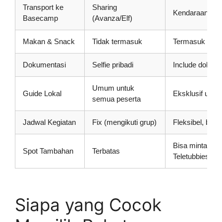
Transport ke
Sharing
Kendaraan prib
Basecamp
(Avanza/Elf)
Makan & Snack
Tidak termasuk
Termasuk (sar
Dokumentasi
Selfie pribadi
Include dokume
Umum untuk
Guide Lokal
Eksklusif untu
semua peserta
Jadwal Kegiatan
Fix (mengikuti grup)
Fleksibel, bisa 
Bisa minta tam
Spot Tambahan
Terbatas
Teletubbies, S
Siapa yang Cocok