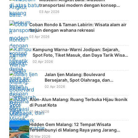
transportasi modern dengan konsep
tematik dunia
03 Apr 2026
Coban Rondo & Taman Labirin: Wisata alam air
terjun dengan wahana rekreasi
03 Apr 2026
Kampung Warna-Warni Jodipan: Sejarah,
Spot Foto, Tiket Masuk, dan Daya Tarik Wisata
Kreatif
02 Apr 2026
Jalan Ijen Malang: Boulevard
Bersejarah, Spot Olahraga, dan
Landmark Instagramable Kota
02 Apr 2026
Alun-Alun Malang: Ruang Terbuka Hijau Ikonik
di Pusat Kota
01 Apr 2026
Hidden Gem Malang: 12 Tempat Wisata
Tersembunyi di Malang Raya yang Jarang
Diketahui Wisatawan
06 Mar 2026