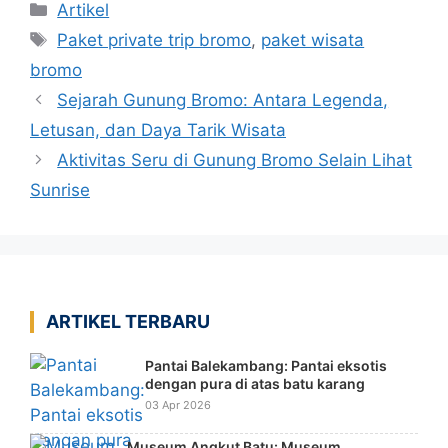
Kategori
Artikel
Malang/Batu untuk mengejar sunrise di
Tag
Paket private trip bromo
,
paket wisata
Bromo.
bromo
Sejarah Gunung Bromo: Antara Legenda,
Letusan, dan Daya Tarik Wisata
Aktivitas Seru di Gunung Bromo Selain Lihat
Sunrise
ARTIKEL TERBARU
Pantai Balekambang: Pantai eksotis
dengan pura di atas batu karang
03 Apr 2026
Museum Angkut Batu: Museum