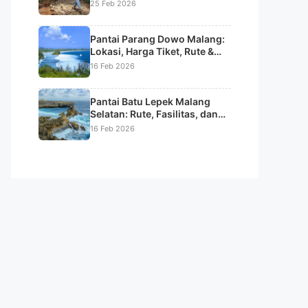
Sunrise & Tips Lengkap
25 Feb 2026
Pantai Parang Dowo Malang:
Lokasi, Harga Tiket, Rute &
Daya Tarik Pantai Batu Karang
16 Feb 2026
Unik
Pantai Batu Lepek Malang
Selatan: Rute, Fasilitas, dan
Keindahan Alamnya
16 Feb 2026