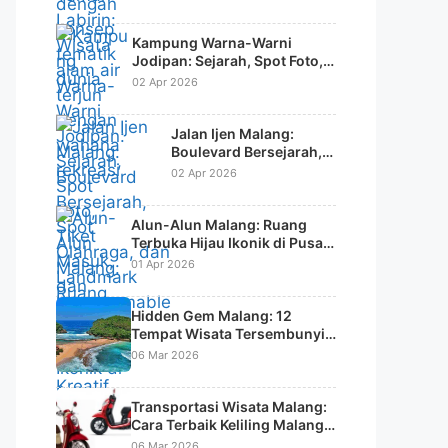
Kampung Warna-Warni
Jodipan: Sejarah, Spot Foto,
Tiket Masuk, dan Daya Tarik
02 Apr 2026
Wisata Kreatif
Jalan Ijen Malang:
Boulevard Bersejarah,
Spot Olahraga, dan
02 Apr 2026
Landmark
Instagramable Kota
Alun-Alun Malang: Ruang
Terbuka Hijau Ikonik di Pusat
Kota
01 Apr 2026
Hidden Gem Malang: 12
Tempat Wisata Tersembunyi
di Malang Raya yang Jarang
06 Mar 2026
Diketahui Wisatawan
Transportasi Wisata Malang:
Cara Terbaik Keliling Malang &
Batu Tanpa Ribet
06 Mar 2026