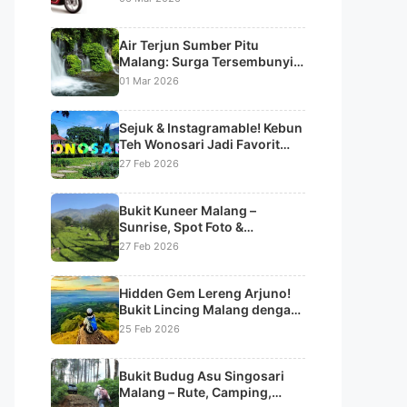
Air Terjun Sumber Pitu
Malang: Surga Tersembunyi
dengan 7 Aliran Air Terjun
01 Mar 2026
Bertingkat
Sejuk & Instagramable! Kebun
Teh Wonosari Jadi Favorit
Liburan di Lawang
27 Feb 2026
Bukit Kuneer Malang –
Sunrise, Spot Foto &
Panorama Kebun Teh
27 Feb 2026
Wonosari
Hidden Gem Lereng Arjuno!
Bukit Lincing Malang dengan
Panorama Sunrise & Lautan
25 Feb 2026
Kabut
Bukit Budug Asu Singosari
Malang – Rute, Camping,