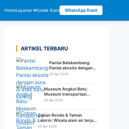
Home
Layanan ▾
Kontak Kami
WhatsApp Kami
ARTIKEL TERBARU
Pantai Balekambang:
Pantai eksotis dengan
pura di atas batu karang
03 Apr 2026
Museum Angkut Batu:
Museum transportasi
modern dengan konsep
03 Apr 2026
tematik dunia
Coban Rondo & Taman
Labirin: Wisata alam air terjun
dengan wahana rekreasi
03 Apr 2026